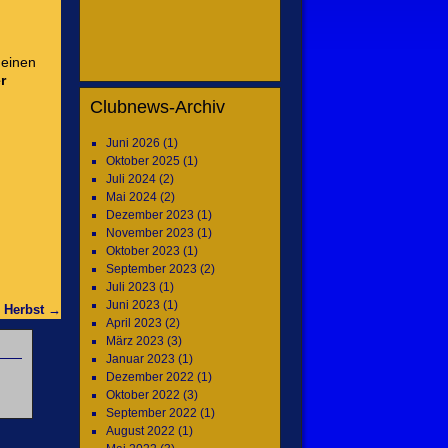
einen
r
Clubnews-Archiv
Juni 2026
(1)
Oktober 2025
(1)
Juli 2024
(2)
Mai 2024
(2)
Dezember 2023
(1)
November 2023
(1)
Oktober 2023
(1)
September 2023
(2)
Juli 2023
(1)
Juni 2023
(1)
 Herbst
→
April 2023
(2)
März 2023
(3)
Januar 2023
(1)
Dezember 2022
(1)
Oktober 2022
(3)
September 2022
(1)
August 2022
(1)