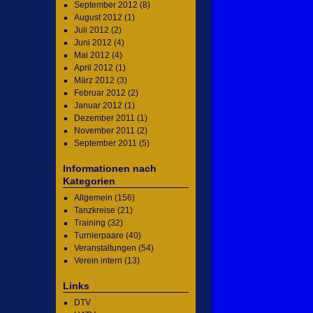
September 2012
(8)
August 2012
(1)
Juli 2012
(2)
Juni 2012
(4)
Mai 2012
(4)
April 2012
(1)
März 2012
(3)
Februar 2012
(2)
Januar 2012
(1)
Dezember 2011
(1)
November 2011
(2)
September 2011
(5)
Informationen nach
Kategorien
Allgemein
(156)
Tanzkreise
(21)
Training
(32)
Turnierpaare
(40)
Veranstaltungen
(54)
Verein intern
(13)
Links
DTV