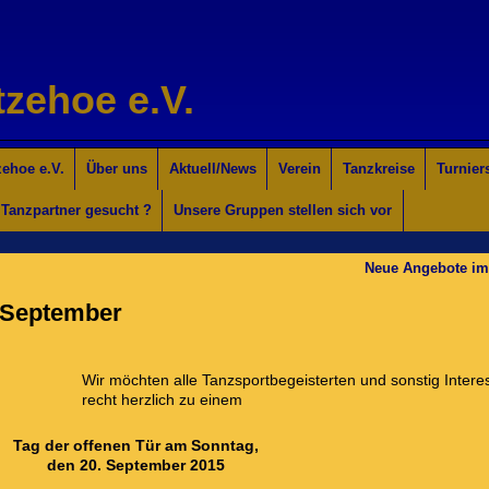
tzehoe e.V.
ehoe e.V.
Über uns
Aktuell/News
Verein
Tanzkreise
Turnier
Tanzpartner gesucht ?
Unsere Gruppen stellen sich vor
Neue Angebote im
. September
Wir möchten alle Tanzsportbegeisterten und sonstig Interes
recht herzlich zu einem
Tag der offenen Tür am Sonntag,
den 20. September 2015