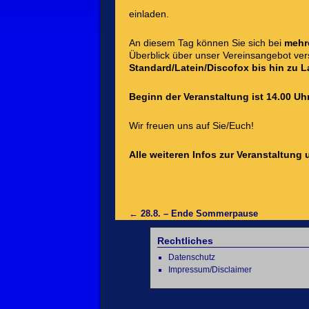
einladen.
An diesem Tag können Sie sich bei
mehr
Überblick über unser Vereinsangebot ver
Standard/Latein/Discofox bis hin zu L
Beginn der Veranstaltung ist 14.00 Uhr u
Wir freuen uns auf Sie/Euch!
Alle weiteren Infos zur Veranstaltun
←
28.8. – Ende Sommerpause
Rechtliches
Datenschutz
Impressum/Disclaimer