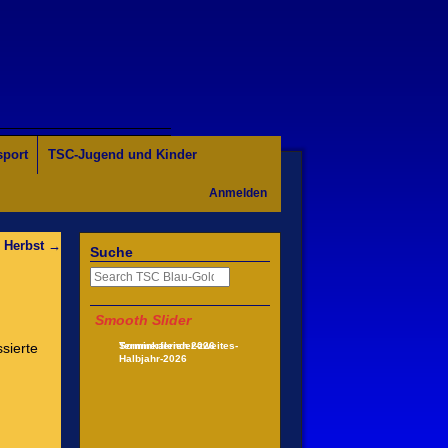
sport
TSC-Jugend und Kinder
Anmelden
 Herbst
→
Suche
Smooth Slider
sierte
Terminkalender-zweites-
Sommerferien 2026
Halbjahr-2026