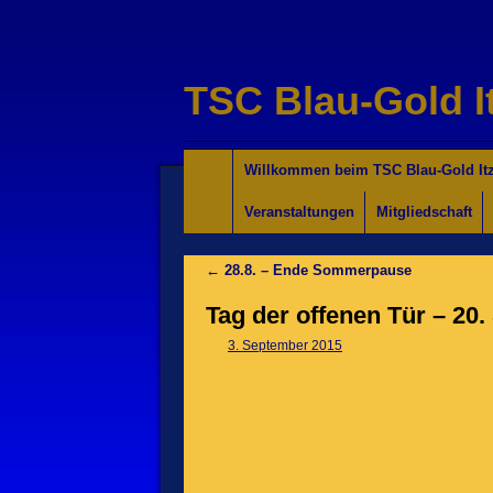
TSC Blau-Gold I
Willkommen für Interessierte
Tanzkurse Aktuell
Unsere Trainer/innen
Turniersport
Jugend/Kinder
Willkommen beim TSC Blau-Gold Itz
Veranstaltungen
Mitgliedschaft
←
28.8. – Ende Sommerpause
Tag der offenen Tür – 20
3. September 2015