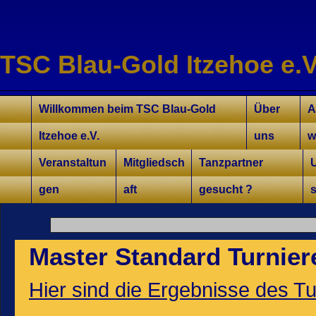
TSC Blau-Gold Itzehoe e.V
Willkommen für Interessierte
Tanzkurse Aktuell
Unsere Trainer/innen
Turniersport
Jugend/Kinder
Willkommen beim TSC Blau-Gold
Über
A
Itzehoe e.V.
uns
w
Veranstaltun
Mitgliedsch
Tanzpartner
gen
aft
gesucht ?
s
Master Standard Turnier
Hier sind die Ergebnisse des T