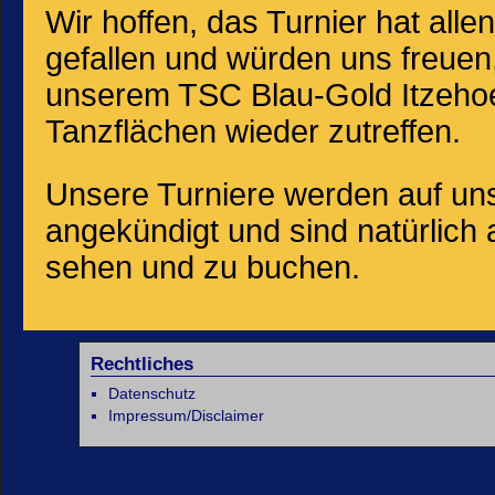
Wir hoffen, das Turnier hat al
gefallen und würden uns freuen,
unserem TSC Blau-Gold Itzehoe
Tanzflächen wieder zutreffen.
Unsere Turniere werden auf u
angekündigt und sind natürlich
sehen und zu buchen.
Rechtliches
Datenschutz
Impressum/Disclaimer