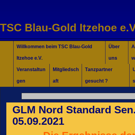
TSC Blau-Gold Itzehoe e.V
Willkommen für Interessierte
Tanzkurse Aktuell
Unsere Trainer/innen
Turniersport
Jugend/Kinder
Willkommen beim TSC Blau-Gold
Über
A
Itzehoe e.V.
uns
w
Veranstaltun
Mitgliedsch
Tanzpartner
gen
aft
gesucht ?
s
GLM Nord Standard Sen. 
05.09.2021