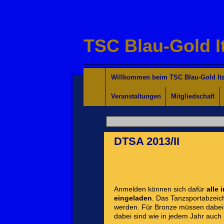
TSC Blau-Gold I
Willkommen für Interessierte
Tanzkurse Aktuell
Unsere Trainer/innen
Turniersport
Jugend/Kinder
Willkommen beim TSC Blau-Gold Itz
Veranstaltungen
Mitgliedschaft
DTSA 2013/II
Anmelden können sich dafür
alle
eingeladen
. Das Tanzsportabzeic
werden. Für Bronze müssen dabei d
dabei sind wie in jedem Jahr auch