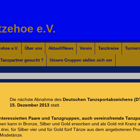
tzehoe e.V.
ehoe e.V.
Über uns
Aktuell/News
Verein
Tanzkreise
Turnier
Tanzpartner gesucht ?
Unsere Gruppen stellen sich vor
Die nächste Abnahme des
Deutschen Tanzsportabzeichens (D
15. Dezember 2013
statt.
 interessierten Paare und Tanzgruppen, auch vereinsfremde Tanzp
hen kann in Bronze, Silber und Gold erworben und als Gold mit Kranz
rei, für Silber vier und für Gold fünf Tänze aus dem angebotenen Pr
 Modetänze.