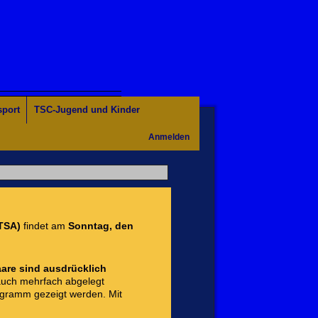
sport
TSC-Jugend und Kinder
Anmelden
TSA)
findet am
Sonntag, den
aare sind ausdrücklich
 auch mehrfach abgelegt
ogramm gezeigt werden. Mit