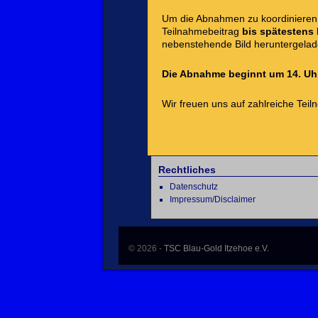
Um die Abnahmen zu koordinieren,
Teilnahmebeitrag
bis spätestens F
nebenstehende Bild heruntergela
Die Abnahme beginnt um 14. Uhr 
Wir freuen uns auf zahlreiche Teil
Rechtliches
Datenschutz
Impressum/Disclaimer
© 2026 -
TSC Blau-Gold Itzehoe e.V.