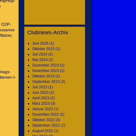
 HipHop-
e
r O2P-
 Susanne
Clubnews-Archiv
Walzer,
Juni 2026
(1)
Oktober 2025
(1)
Juli 2024
(2)
Mai 2024
(2)
Dezember 2023
(1)
November 2023
(1)
ntags-
Oktober 2023
(1)
tenen-I-
September 2023
(2)
Juli 2023
(1)
Juni 2023
(1)
April 2023
(2)
März 2023
(3)
Januar 2023
(1)
Dezember 2022
(1)
Oktober 2022
(3)
September 2022
(1)
August 2022
(1)