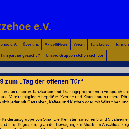
tzehoe e.V.
ehoe e.V.
Über uns
Aktuell/News
Verein
Tanzkreise
Turnier
Tanzpartner gesucht ?
Unsere Gruppen stellen sich vor
9 zum „Tag der offenen Tür“
itten aus unseren Tanzkursen und Trainingsprogrammen versprach uns
te und Vereinsmitglieder begrüßte. Yvonne und Klaus hatten unsere Rä
 sich jeder mit Getränken, Kaffee und Kuchen oder mit Würstchen und
 Kindertanzgruppe von Sina. Die Kleinsten zwischen 3 und 5 Jahren e
und ihrer Begeisterung an der Bewegung zur Musik. Im Anschluss zeig