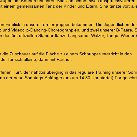
Gruppe ihr Können und ihren Spaß an schon etwas anspruchsvolleren
it einem gemeinsamen Tanz der Kinder und Eltern. Sina tanzte vor; all
en Einblick in unsere Turniergruppen bekommen. Die Jugendlichen de
p und Videoclip-Dancing-Choreograhpien, und zwei unserer B-Paare,
n die fünf offiziellen Standardtänze Langsamer Walzer, Tango, Wiener 
 die Zuschauer auf die Fläche zu einem Schnupperunterricht in den
r für sich alleine, dann mit Partner.
ffenen Tür“, der nahtlos überging in das reguläre Training unserer Son
nn der neue Sonntags-Anfängerkurs um 14.30 Uhr startet) Fortgeschrit