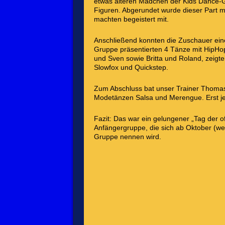
etwas älteren Mädchen der Kids Dance-
Figuren. Abgerundet wurde dieser Part m
machten begeistert mit.
Anschließend konnten die Zuschauer ein
Gruppe präsentierten 4 Tänze mit HipHo
und Sven sowie Britta und Roland, zeigte
Slowfox und Quickstep.
Zum Abschluss bat unser Trainer Thomas
Modetänzen Salsa und Merengue. Erst jede
Fazit: Das war ein gelungener „Tag der o
Anfängergruppe, die sich ab Oktober (we
Gruppe nennen wird.