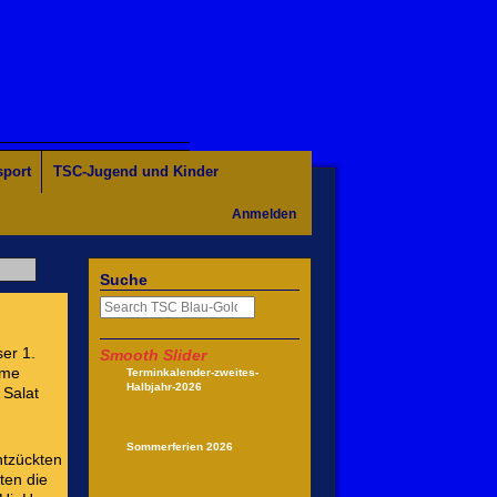
sport
TSC-Jugend und Kinder
Anmelden
Suche
er 1.
Smooth Slider
ume
Terminkalender-zweites-
Halbjahr-2026
 Salat
Sommerferien 2026
ntzückten
ten die