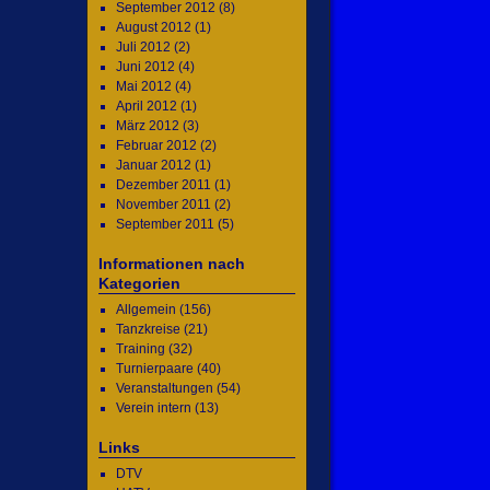
September 2012
(8)
August 2012
(1)
Juli 2012
(2)
Juni 2012
(4)
Mai 2012
(4)
April 2012
(1)
März 2012
(3)
Februar 2012
(2)
Januar 2012
(1)
Dezember 2011
(1)
November 2011
(2)
September 2011
(5)
Informationen nach
Kategorien
Allgemein
(156)
Tanzkreise
(21)
Training
(32)
Turnierpaare
(40)
Veranstaltungen
(54)
Verein intern
(13)
Links
DTV