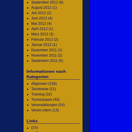
September 2012
(8)
August 2012
(1)
Juli 2012
(2)
Juni 2012
(4)
Mai 2012
(4)
April 2012
(1)
März 2012
(3)
Februar 2012
(2)
Januar 2012
(1)
Dezember 2011
(1)
November 2011
(2)
September 2011
(5)
Informationen nach
Kategorien
Allgemein
(156)
Tanzkreise
(21)
Training
(32)
Turnierpaare
(40)
Veranstaltungen
(54)
Verein intern
(13)
Links
DTV