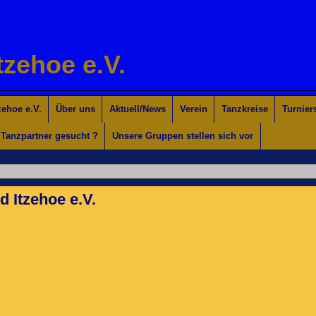
tzehoe e.V.
ehoe e.V.
Über uns
Aktuell/News
Verein
Tanzkreise
Turnier
Tanzpartner gesucht ?
Unsere Gruppen stellen sich vor
 Itzehoe e.V.