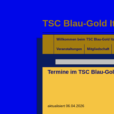
TSC Blau-Gold I
Willkommen für Interessierte
Tanzkurse Aktuell
Unsere Trainer/innen
Turniersport
Jugend/Kinder
Willkommen beim TSC Blau-Gold Itz
Veranstaltungen
Mitgliedschaft
Termine im TSC Blau-Gold
aktualisiert 06.04.2026