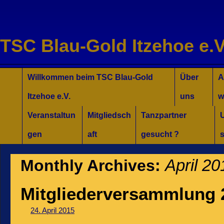
TSC Blau-Gold Itzehoe e.V
Willkommen für Interessierte
Tanzkurse Aktuell
Unsere Trainer/innen
Turniersport
Jugend/Kinder
Willkommen beim TSC Blau-Gold
Über
A
Itzehoe e.V.
uns
w
Veranstaltun
Mitgliedsch
Tanzpartner
gen
aft
gesucht ?
s
April 20
Monthly Archives:
Mitgliederversammlung 
24. April 2015