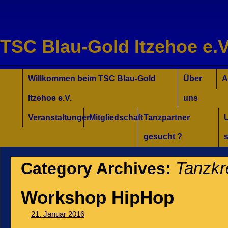
TSC Blau-Gold Itzehoe e.V
Willkommen für Interessierte
Tanzkurse Aktuell
Unsere Trainer/innen
Turniersport
Jugend/Kinder
Willkommen beim TSC Blau-Gold
Über
A
Itzehoe e.V.
uns
Veranstaltungen
Mitgliedschaft
Tanzpartner
gesucht ?
s
Tanzkr
Category Archives:
Workshop HipHop
21. Januar 2016