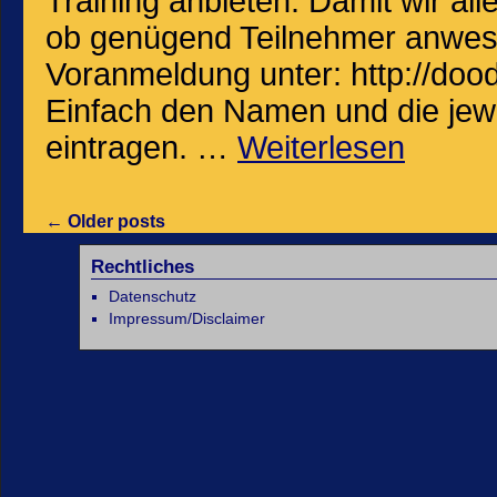
Training anbieten. Damit wir al
ob genügend Teilnehmer anwese
Voranmeldung unter: http://d
Einfach den Namen und die jewe
eintragen. …
Weiterlesen
←
Older posts
Rechtliches
Datenschutz
Impressum/Disclaimer