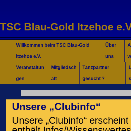
TSC Blau-Gold Itzehoe e.V
Willkommen für Interessierte
Tanzkurse Aktuell
Unsere Trainer/innen
Turniersport
Jugend/Kinder
Willkommen beim TSC Blau-Gold
Über
A
Itzehoe e.V.
uns
w
Veranstaltun
Mitgliedsch
Tanzpartner
gen
aft
gesucht ?
s
Unsere „Clubinfo“
Unsere „Clubinfo“ erscheint
enthält Infos/Wissenswerte