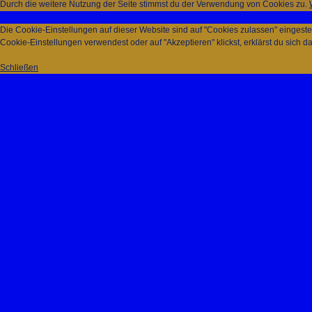
Durch die weitere Nutzung der Seite stimmst du der Verwendung von Cookies zu.
Die Cookie-Einstellungen auf dieser Website sind auf "Cookies zulassen" eingest
Cookie-Einstellungen verwendest oder auf "Akzeptieren" klickst, erklärst du sich d
Schließen