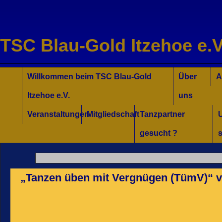
TSC Blau-Gold Itzehoe e.V
Willkommen für Interessierte
Tanzkurse Aktuell
Unsere Trainer/innen
Turniersport
Jugend/Kinder
Willkommen beim TSC Blau-Gold
Über
A
Itzehoe e.V.
uns
Veranstaltungen
Mitgliedschaft
Tanzpartner
gesucht ?
s
„Tanzen üben mit Vergnügen (TümV)“ v