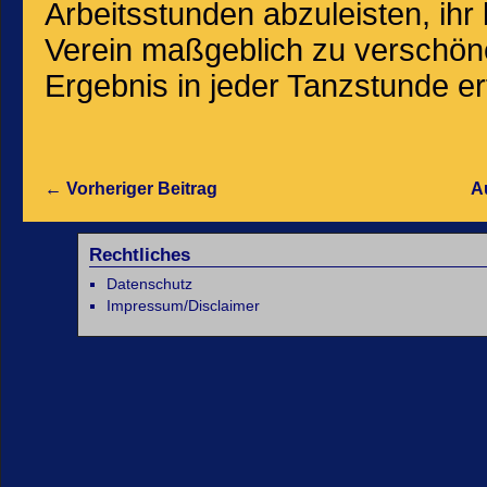
Arbeitsstunden abzuleisten, ihr
Verein maßgeblich zu verschö
Ergebnis in jeder Tanzstunde er
←
Vorheriger Beitrag
A
Rechtliches
Datenschutz
Impressum/Disclaimer