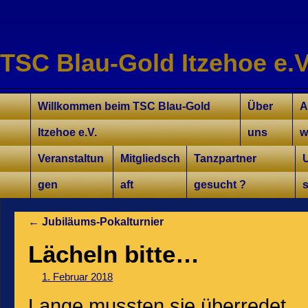
TSC Blau-Gold Itzehoe e.V
Willkommen für Interessierte
Tanzkurse Aktuell
Unsere Trainer/innen
Turniersport
Jugend/Kinder
Willkommen beim TSC Blau-Gold
Über
A
Itzehoe e.V.
uns
w
Veranstaltun
Mitgliedsch
Tanzpartner
gen
aft
gesucht ?
s
←
Jubiläums-Pokalturnier
Lächeln bitte…
1. Februar 2018
Lange mussten sie überredet