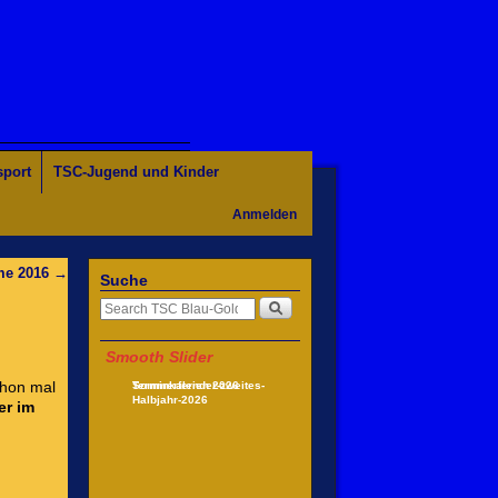
sport
TSC-Jugend und Kinder
Anmelden
me 2016
→
Suche
Smooth Slider
chon mal
Terminkalender-zweites-
Sommerferien 2026
Halbjahr-2026
er im