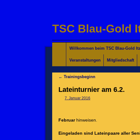
TSC Blau-Gold I
Willkommen für Interessierte
Tanzkurse Aktuell
Unsere Trainer/innen
Turniersport
Jugend/Kinder
Willkommen beim TSC Blau-Gold Itz
Veranstaltungen
Mitgliedschaft
←
Trainingsbeginn
Lateinturnier am 6.2.
7. Januar 2016
Februar
hinweisen.
Eingeladen sind Lateinpaare aller Se