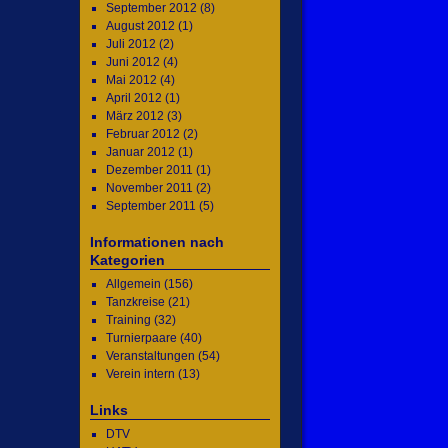
September 2012
(8)
August 2012
(1)
Juli 2012
(2)
Juni 2012
(4)
Mai 2012
(4)
April 2012
(1)
März 2012
(3)
Februar 2012
(2)
Januar 2012
(1)
Dezember 2011
(1)
November 2011
(2)
September 2011
(5)
Informationen nach
Kategorien
Allgemein
(156)
Tanzkreise
(21)
Training
(32)
Turnierpaare
(40)
Veranstaltungen
(54)
Verein intern
(13)
Links
DTV