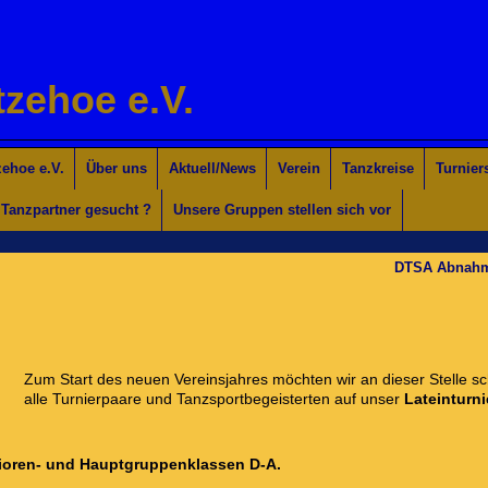
tzehoe e.V.
ehoe e.V.
Über uns
Aktuell/News
Verein
Tanzkreise
Turnier
Tanzpartner gesucht ?
Unsere Gruppen stellen sich vor
DTSA Abnah
Zum Start des neuen Vereinsjahres möchten wir an dieser Stelle s
alle Turnierpaare und Tanzsportbegeisterten auf unser
Lateinturni
nioren- und Hauptgruppenklassen D-A.