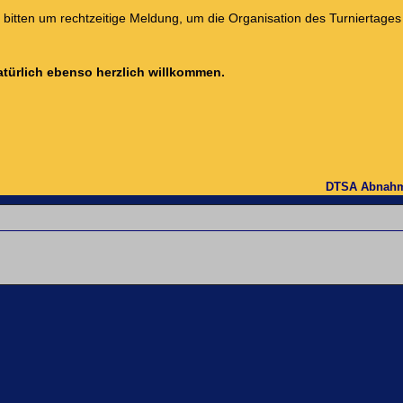
d bitten um rechtzeitige Meldung, um die Organisation des Turniertages
türlich ebenso herzlich willkommen.
DTSA Abnah