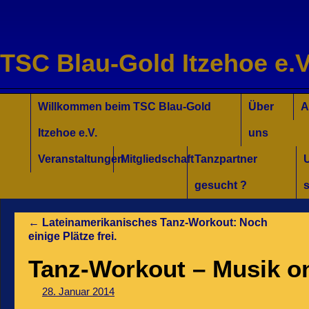
TSC Blau-Gold Itzehoe e.V
Willkommen für Interessierte
Tanzkurse Aktuell
Unsere Trainer/innen
Turniersport
Jugend/Kinder
Willkommen beim TSC Blau-Gold
Über
A
Itzehoe e.V.
uns
Veranstaltungen
Mitgliedschaft
Tanzpartner
gesucht ?
s
←
Lateinamerikanisches Tanz-Workout: Noch
einige Plätze frei.
Tanz-Workout – Musik on
28. Januar 2014