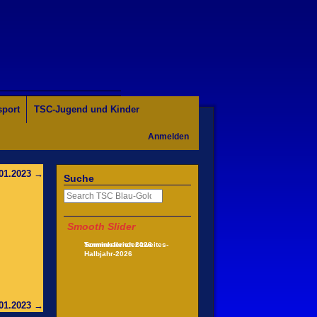
sport
TSC-Jugend und Kinder
Anmelden
01.2023
→
Suche
Smooth Slider
Terminkalender-zweites-
Sommerferien 2026
Halbjahr-2026
01.2023
→