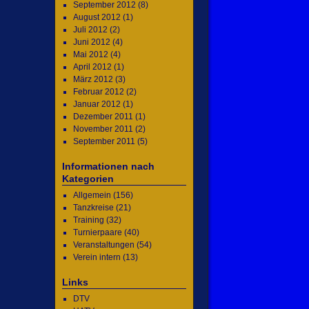
September 2012
(8)
August 2012
(1)
Juli 2012
(2)
Juni 2012
(4)
Mai 2012
(4)
April 2012
(1)
März 2012
(3)
Februar 2012
(2)
Januar 2012
(1)
Dezember 2011
(1)
November 2011
(2)
September 2011
(5)
Informationen nach
Kategorien
Allgemein
(156)
Tanzkreise
(21)
Training
(32)
Turnierpaare
(40)
Veranstaltungen
(54)
Verein intern
(13)
Links
DTV