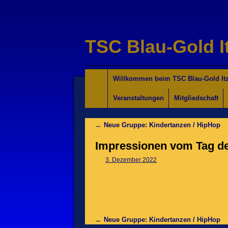
TSC Blau-Gold I
Willkommen für Interessierte
Tanzkurse Aktuell
Unsere Trainer/innen
Turniersport
Jugend/Kinder
Willkommen beim TSC Blau-Gold Itz
Veranstaltungen
Mitgliedschaft
←
Neue Gruppe: Kindertanzen / HipHop
Impressionen vom Tag de
3. Dezember 2022
←
Neue Gruppe: Kindertanzen / HipHop