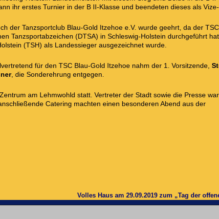
nn ihr erstes Turnier in der B II-Klasse und beendeten dieses als Vize-
uch der Tanzsportclub Blau-Gold Itzehoe e.V. wurde geehrt, da der TS
n Tanzsportabzeichen (DTSA) in Schleswig-Holstein durchgeführt ha
olstein (TSH) als Landessieger ausgezeichnet wurde.
llvertretend für den TSC Blau-Gold Itzehoe nahm der 1. Vorsitzende,
St
ner
, die Sonderehrung entgegen.
entrum am Lehmwohld statt. Vertreter der Stadt sowie die Presse wa
nschließende Catering machten einen besonderen Abend aus der
Volles Haus am 29.09.2019 zum „Tag der offe