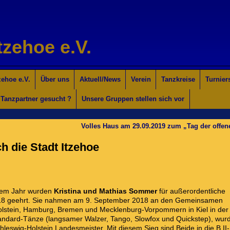
tzehoe e.V.
ehoe e.V.
Über uns
Aktuell/News
Verein
Tanzkreise
Turnier
Tanzpartner gesucht ?
Unsere Gruppen stellen sich vor
Volles Haus am 29.09.2019 zum „Tag der offe
h die Stadt Itzehoe
sem Jahr wurden
Kristina und Mathias Sommer
für außerordentliche
2018 geehrt. Sie nahmen am 9. September 2018 an den Gemeinsamen
lstein, Hamburg, Bremen und Mecklenburg-Vorpommern in Kiel in der
 Standard-Tänze (langsamer Walzer, Tango, Slowfox und Quickstep), wur
hleswig-Holstein Landesmeister. Mit diesem Sieg sind Beide in die B II