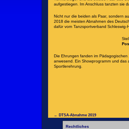
aufgestiegen. Im Anschluss tanzten sie da
Nicht nur die beiden als Paar, sondern a
2018 die meisten Abnahmen des Deutsche
dafür vom Tanzsportverband Schleswig-H
Ste
Pos
Die Ehrungen fanden im Pädagogischen Z
anwesend. Ein Showprogramm und das a
Sportlerehrung.
←
DTSA-Abnahme 2019
Rechtliches