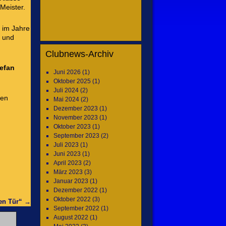
Meister.
C im Jahre
t und
Clubnews-Archiv
efan
Juni 2026
(1)
Oktober 2025
(1)
Juli 2024
(2)
ren
Mai 2024
(2)
Dezember 2023
(1)
November 2023
(1)
Oktober 2023
(1)
September 2023
(2)
Juli 2023
(1)
Juni 2023
(1)
April 2023
(2)
März 2023
(3)
Januar 2023
(1)
Dezember 2022
(1)
Oktober 2022
(3)
nen Tür“
→
September 2022
(1)
August 2022
(1)