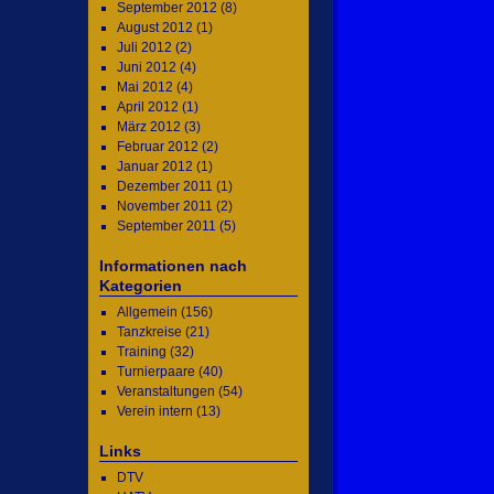
September 2012
(8)
August 2012
(1)
Juli 2012
(2)
Juni 2012
(4)
Mai 2012
(4)
April 2012
(1)
März 2012
(3)
Februar 2012
(2)
Januar 2012
(1)
Dezember 2011
(1)
November 2011
(2)
September 2011
(5)
Informationen nach
Kategorien
Allgemein
(156)
Tanzkreise
(21)
Training
(32)
Turnierpaare
(40)
Veranstaltungen
(54)
Verein intern
(13)
Links
DTV