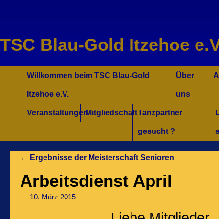
TSC Blau-Gold Itzehoe e.V
Willkommen für Interessierte
Tanzkurse Aktuell
Unsere Trainer/innen
Turniersport
Jugend/Kinder
Willkommen beim TSC Blau-Gold
Über
A
Itzehoe e.V.
uns
Veranstaltungen
Mitgliedschaft
Tanzpartner
gesucht ?
s
←
Ergebnisse der Meisterschaft Senioren
Arbeitsdienst April
10. März 2015
Liebe Mitglieder,