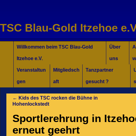
TSC Blau-Gold Itzehoe e.V
Willkommen für Interessierte
Tanzkurse Aktuell
Unsere Trainer/innen
Turniersport
Jugend/Kinder
Willkommen beim TSC Blau-Gold
Über
A
Itzehoe e.V.
uns
w
Veranstaltun
Mitgliedsch
Tanzpartner
gen
aft
gesucht ?
s
←
Kids des TSC rocken die Bühne in
Hohenlockstedt
Sportlerehrung in Itzeh
erneut geehrt