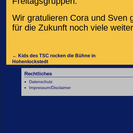
Freitagsgruppen.
Wir gratulieren Cora und Sven
für die Zukunft noch viele weite
←
Kids des TSC rocken die Bühne in
Hohenlockstedt
Rechtliches
Datenschutz
Impressum/Disclaimer